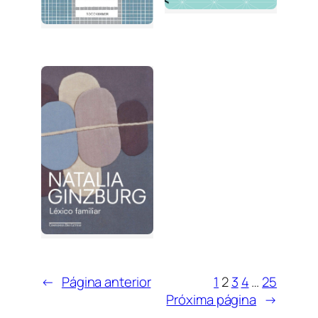
←
Página anterior
1
2
3
4
…
25
Próxima página
→