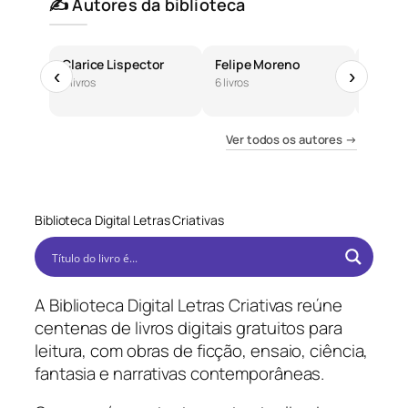
✍️ Autores da biblioteca
Clarice Lispector
Felipe Moreno
José 
‹
›
6 livros
6 livros
5 livros
Ver todos os autores →
Biblioteca Digital Letras Criativas
A Biblioteca Digital Letras Criativas reúne
centenas de livros digitais gratuitos para
leitura, com obras de ficção, ensaio, ciência,
fantasia e narrativas contemporâneas.