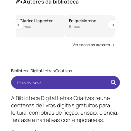
✍️ Autores da biblioteca
Clarice Lispector
Felipe Moreno
José 
‹
›
6 livros
6 livros
5 livros
Ver todos os autores →
Biblioteca Digital Letras Criativas
A Biblioteca Digital Letras Criativas reúne
centenas de livros digitais gratuitos para
leitura, com obras de ficção, ensaio, ciência,
fantasia e narrativas contemporâneas.