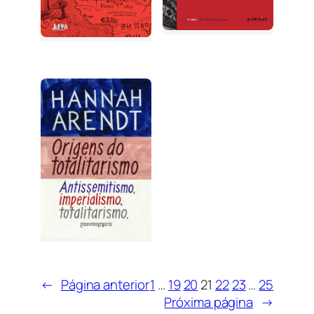
←
Página anterior
1
…
19
20
21
22
23
…
25
Próxima página
→