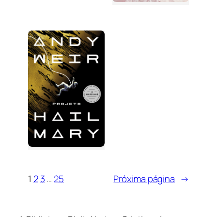
1
2
3
…
25
Próxima página
→