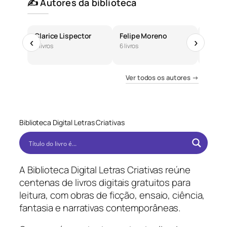
✍️ Autores da biblioteca
Clarice Lispector
Felipe Moreno
José 
‹
›
6 livros
6 livros
5 livros
Ver todos os autores →
Biblioteca Digital Letras Criativas
A Biblioteca Digital Letras Criativas reúne
centenas de livros digitais gratuitos para
leitura, com obras de ficção, ensaio, ciência,
fantasia e narrativas contemporâneas.