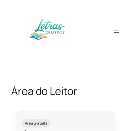
Pular
para
o
conteúdo
Área do Leitor
Área gratuita