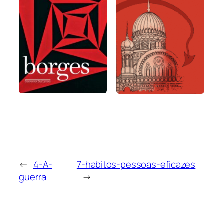
←
4-A-
7-habitos-pessoas-eficazes
guerra
→