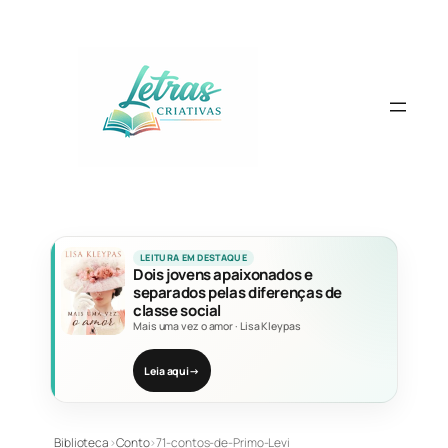
Pular
para
o
conteúdo
LEITURA EM DESTAQUE
Dois jovens apaixonados e
separados pelas diferenças de
classe social
Mais uma vez o amor
·
Lisa Kleypas
Leia aqui
→
Biblioteca
›
Conto
›
71-contos-de-Primo-Levi