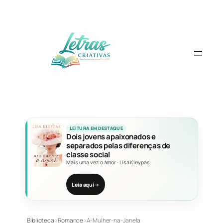
Pular
para
o
conteúdo
LEITURA EM DESTAQUE
Dois jovens apaixonados e
separados pelas diferenças de
classe social
Mais uma vez o amor
·
Lisa Kleypas
Leia aqui
→
Biblioteca
›
Romance
›
A-Mulher-na-Janela