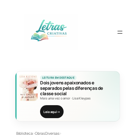
Pular
para
o
conteúdo
LEITURA EM DESTAQUE
Dois jovens apaixonados e
separados pelas diferenças de
classe social
Mais uma vez o amor
·
Lisa Kleypas
Leia aqui
→
Biblioteca
›
Obras Diversas
›