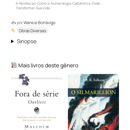
A-Revelacao-Como-a-Numerologia-Cabalistica-Pode-
Transformar-Sua-Vida
✍️ por
Wanice Bon'ávígo
Obras Diversas
Sinopse
Mais livros deste gênero