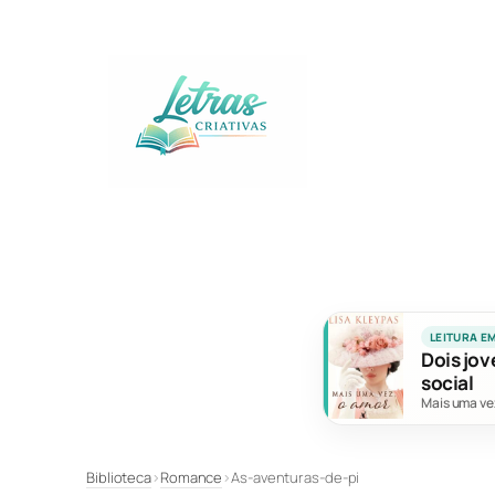
Pular
para
o
conteúdo
LEITURA E
Dois jov
social
Mais uma ve
Biblioteca
›
Romance
›
As-aventuras-de-pi