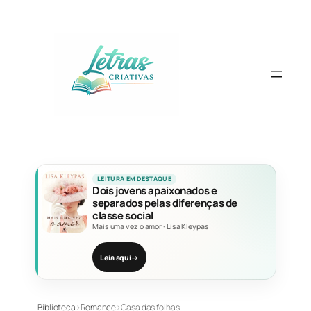
Pular
para
o
conteúdo
LEITURA EM DESTAQUE
Dois jovens apaixonados e
separados pelas diferenças de
classe social
Mais uma vez o amor
·
Lisa Kleypas
Leia aqui
→
Biblioteca
›
Romance
›
Casa das folhas