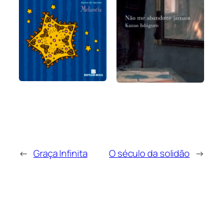
←
Graça Infinita
O século da solidão
→