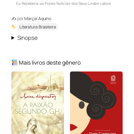
Eu-Receberia-as-Piores-Noticias-dos-Seus-Lindos-Labios
✍️ por
Marçal Aquino
Literatura Brasileira
Sinopse
Mais livros deste gênero