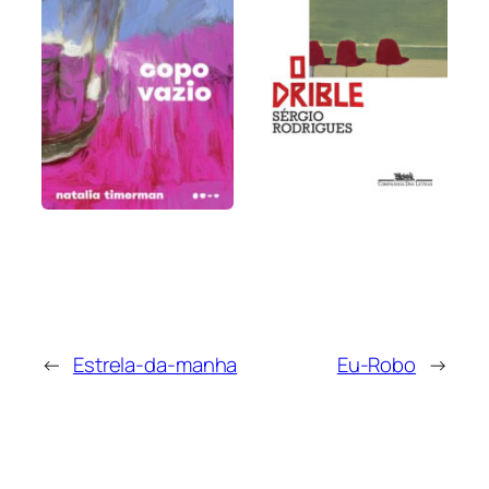
←
Estrela-da-manha
Eu-Robo
→