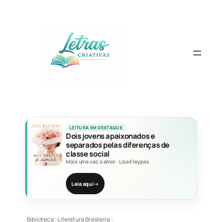
Pular
para
o
conteúdo
LEITURA EM DESTAQUE
Dois jovens apaixonados e
separados pelas diferenças de
classe social
Mais uma vez o amor
·
Lisa Kleypas
Leia aqui
→
Biblioteca
›
Literatura Brasileira
›