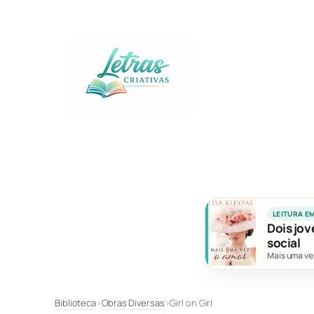
Pular
para
o
conteúdo
LEITURA E
Dois jov
social
Mais uma ve
Biblioteca
›
Obras Diversas
›
Girl on Girl