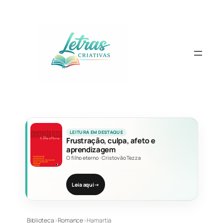
Pular
para
o
conteúdo
LEITURA EM DESTAQUE
Frustração, culpa, afeto e
aprendizagem
O filho eterno
·
Cristovão Tezza
Leia aqui
→
Biblioteca
›
Romance
›
Hamartia