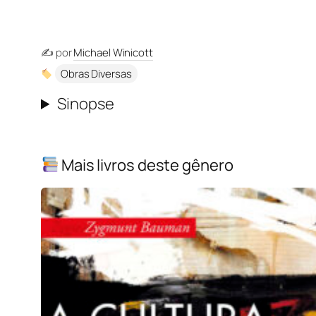
✍️ por
Michael Winicott
Obras Diversas
Sinopse
Mais livros deste gênero