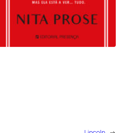
Lincoln
→