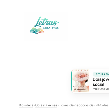
Pular
para
o
conteúdo
LEITURA E
Dois jov
social
Mais uma ve
Biblioteca
›
Obras Diversas
›
Licoes-de-negocios-de-Bill-Gates