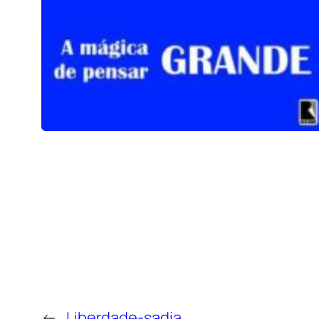
←
Liberdade-sadia