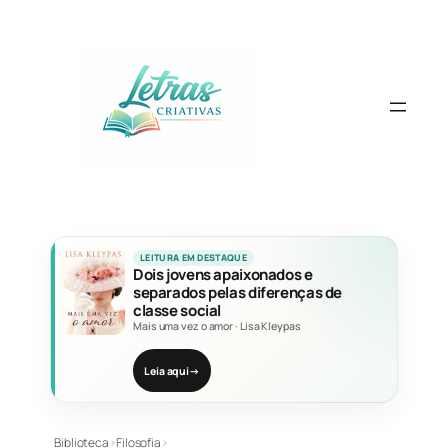
Pular
para
o
conteúdo
LEITURA EM DESTAQUE
Dois jovens apaixonados e
separados pelas diferenças de
classe social
Mais uma vez o amor
·
Lisa Kleypas
Leia aqui
→
Biblioteca
›
Filosofia
›