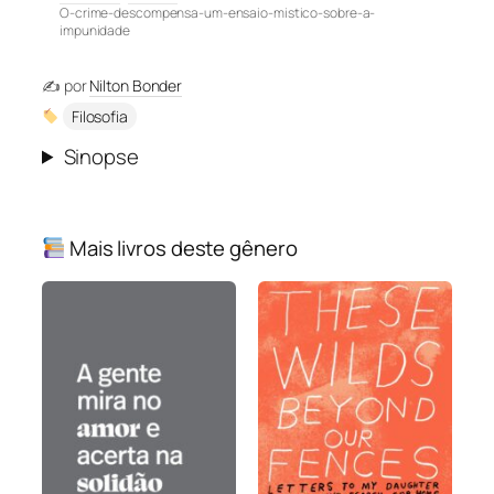
O-crime-descompensa-um-ensaio-mistico-sobre-a-
impunidade
✍️ por
Nilton Bonder
Filosofia
Sinopse
Mais livros deste gênero