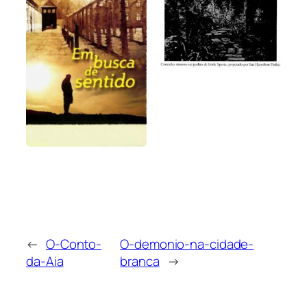
←
O-Conto-
O-demonio-na-cidade-
da-Aia
branca
→