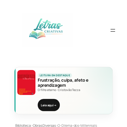
Pular
para
o
conteúdo
LEITURA EM DESTAQUE
Frustração, culpa, afeto e
aprendizagem
O filho eterno
·
Cristovão Tezza
Leia aqui
→
Biblioteca
›
Obras Diversas
›
O-Dilema-dos-Millennials