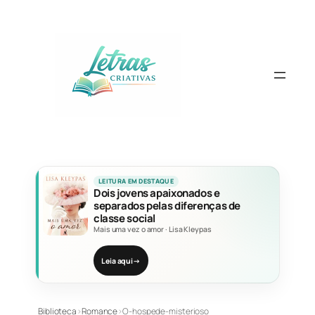
Pular
para
o
conteúdo
LEITURA EM DESTAQUE
Dois jovens apaixonados e
separados pelas diferenças de
classe social
Mais uma vez o amor
·
Lisa Kleypas
Leia aqui
→
Biblioteca
›
Romance
›
O-hospede-misterioso