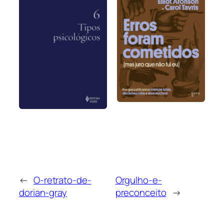
←
O-retrato-de-
Orgulho-e-
dorian-gray
preconceito
→