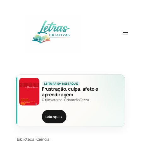
Pular
para
o
conteúdo
LEITURA EM DESTAQUE
Frustração, culpa, afeto e
aprendizagem
O filho eterno
·
Cristovão Tezza
Leia aqui
→
Biblioteca
›
Ciência
›