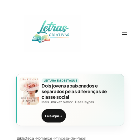
Pular
para
o
conteúdo
LEITURA EM DESTAQUE
Dois jovens apaixonados e
separados pelas diferenças de
classe social
Mais uma vez o amor
·
Lisa Kleypas
Leia aqui
→
Biblioteca
›
Romance
›
Princesa-de-Papel