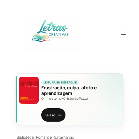
Pular
para
o
conteúdo
LEITURA EM DESTAQUE
Frustração, culpa, afeto e
aprendizagem
O filho eterno
·
Cristovão Tezza
Leia aqui
→
Biblioteca
›
Romance
›
Satantango