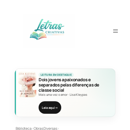
Pular
para
o
conteúdo
LEITURA EM DESTAQUE
Dois jovens apaixonados e
separados pelas diferenças de
classe social
Mais uma vez o amor
·
Lisa Kleypas
Leia aqui
→
Biblioteca
›
Obras Diversas
›