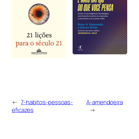
←
7-habitos-pessoas-
A-amendoeira
eficazes
→