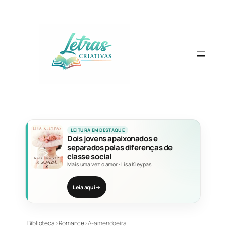
Pular
para
o
conteúdo
LEITURA EM DESTAQUE
Dois jovens apaixonados e
separados pelas diferenças de
classe social
Mais uma vez o amor
·
Lisa Kleypas
Leia aqui
→
Biblioteca
›
Romance
›
A-amendoeira