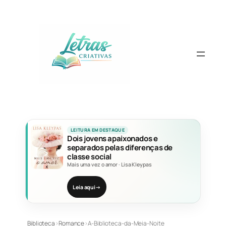
Pular
para
o
conteúdo
LEITURA EM DESTAQUE
Dois jovens apaixonados e
separados pelas diferenças de
classe social
Mais uma vez o amor
·
Lisa Kleypas
Leia aqui
→
Biblioteca
›
Romance
›
A-Biblioteca-da-Meia-Noite