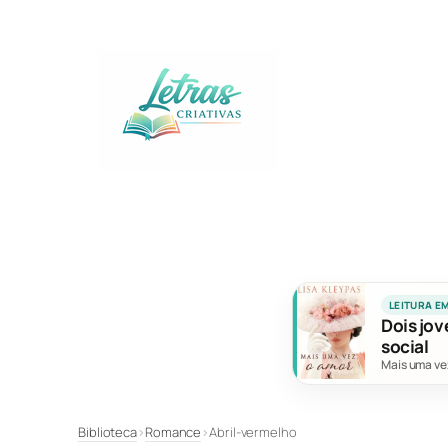
Pular
para
o
conteúdo
LEITURA E
Dois jov
social
Mais uma ve
Biblioteca
›
Romance
›
Abril-vermelho