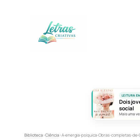
Pular
para
o
conteúdo
LEITURA E
Dois jov
social
Mais uma ve
Biblioteca
›
Ciência
›
A-energia-psiquica-Obras-completas-de-