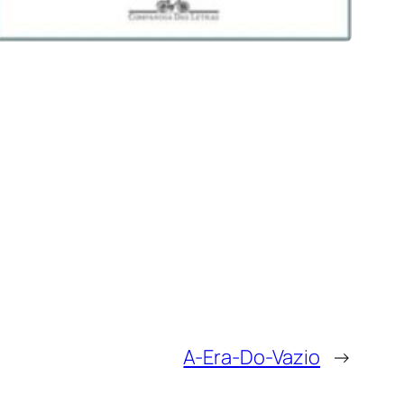
A-Era-Do-Vazio
→