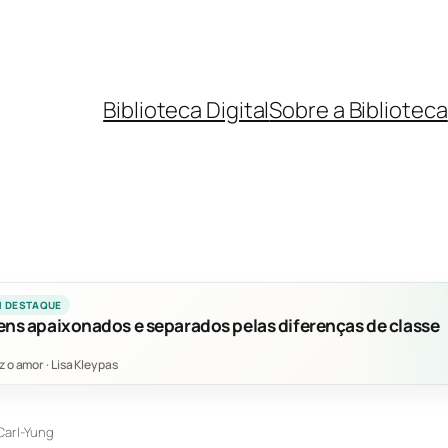
Biblioteca Digital
Sobre a Biblioteca
M DESTAQUE
ens apaixonados e separados pelas diferenças de classe
z o amor
·
Lisa Kleypas
Carl-Yung