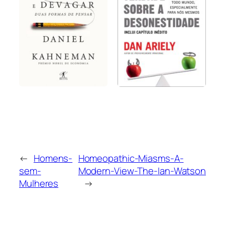
←
Homens-
Homeopathic-Miasms-A-
sem-
Modern-View-The-Ian-Watson
Mulheres
→