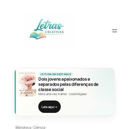
Pular
para
o
conteúdo
LEITURA EM DESTAQUE
Dois jovens apaixonados e
separados pelas diferenças de
classe social
Mais uma vez o amor
·
Lisa Kleypas
Leia aqui
→
Biblioteca
›
Ciência
›