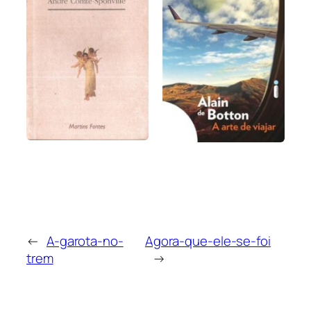
←
A-garota-no-
Agora-que-ele-se-foi
trem
→