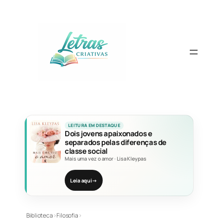
Pular
para
o
conteúdo
LEITURA EM DESTAQUE
Dois jovens apaixonados e
separados pelas diferenças de
classe social
Mais uma vez o amor
·
Lisa Kleypas
Leia aqui
→
Biblioteca
›
Filosofia
›