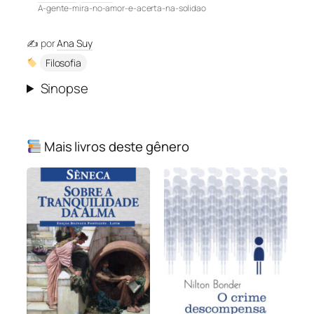
A-gente-mira-no-amor-e-acerta-na-solidao
✍️ por
Ana Suy
Filosofia
Sinopse
Mais livros deste gênero