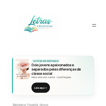
Pular
para
o
conteúdo
LEITURA EM DESTAQUE
Dois jovens apaixonados e
separados pelas diferenças de
classe social
Mais uma vez o amor
·
Lisa Kleypas
Leia aqui
→
Biblioteca
›
Filosofia
›
Beleza