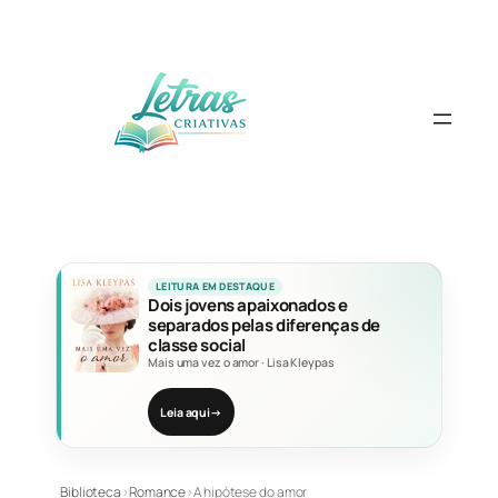
Pular
para
o
conteúdo
LEITURA EM DESTAQUE
Dois jovens apaixonados e
separados pelas diferenças de
classe social
Mais uma vez o amor
·
Lisa Kleypas
Leia aqui
→
Biblioteca
›
Romance
›
A hipótese do amor