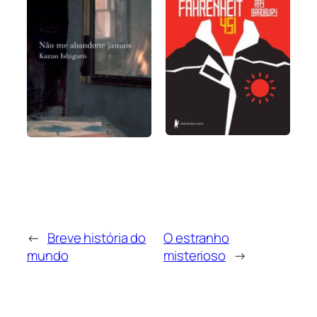
←
Breve história do
O estranho
mundo
misterioso
→