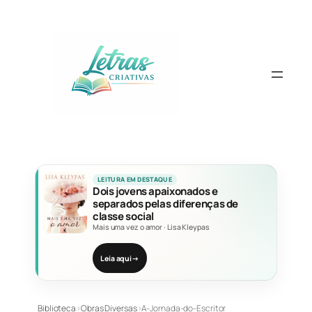
Pular
para
o
conteúdo
LEITURA EM DESTAQUE
Dois jovens apaixonados e
separados pelas diferenças de
classe social
Mais uma vez o amor
·
Lisa Kleypas
Leia aqui
→
Biblioteca
›
Obras Diversas
›
A-Jornada-do-Escritor