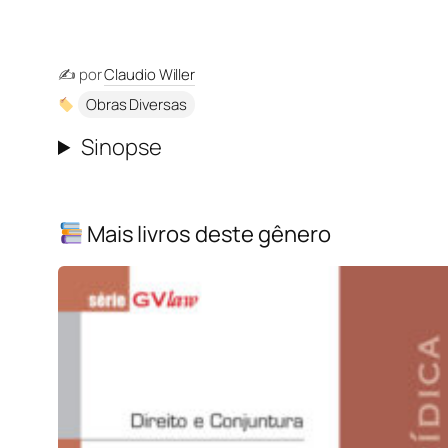
✍️ por
Claudio Willer
Obras Diversas
Sinopse
Mais livros deste gênero