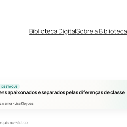
Biblioteca Digital
Sobre a Biblioteca
M DESTAQUE
ens apaixonados e separados pelas diferenças de classe
z o amor
·
Lisa Kleypas
rquismo-Mistico