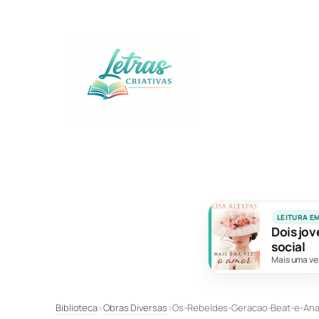
Pular
para
o
conteúdo
LEITURA E
Dois jov
social
Mais uma ve
Biblioteca
›
Obras Diversas
›
Os-Rebeldes-Geracao-Beat-e-Ana