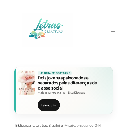
Pular
para
o
conteúdo
LEITURA EM DESTAQUE
Dois jovens apaixonados e
separados pelas diferenças de
classe social
Mais uma vez o amor
·
Lisa Kleypas
Leia aqui
→
Biblioteca
›
Literatura Brasileira
›
A-paixao-segundo-G-H