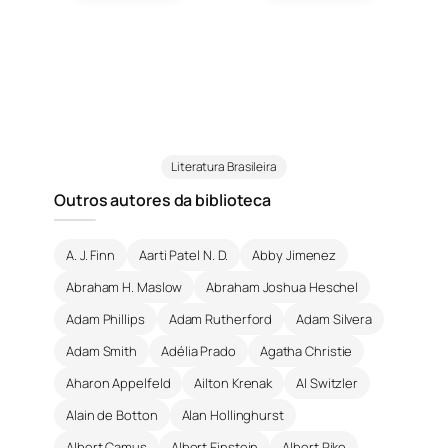
Literatura Brasileira
Outros autores da biblioteca
A. J. Finn
Aarti Patel N. D.
Abby Jimenez
Abraham H. Maslow
Abraham Joshua Heschel
Adam Phillips
Adam Rutherford
Adam Silvera
Adam Smith
Adélia Prado
Agatha Christie
Aharon Appelfeld
Ailton Krenak
Al Switzler
Alain de Botton
Alan Hollinghurst
Albert Camus
Albert Einstein
Albert Pike