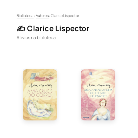
Pular
Biblioteca
›
Autores
›
Clarice Lispector
para
✍️ Clarice Lispector
o
conteúdo
6 livros na biblioteca