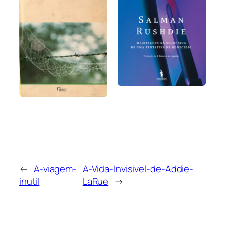
←
A-viagem-
A-Vida-Invisivel-de-Addie-
inutil
LaRue
→