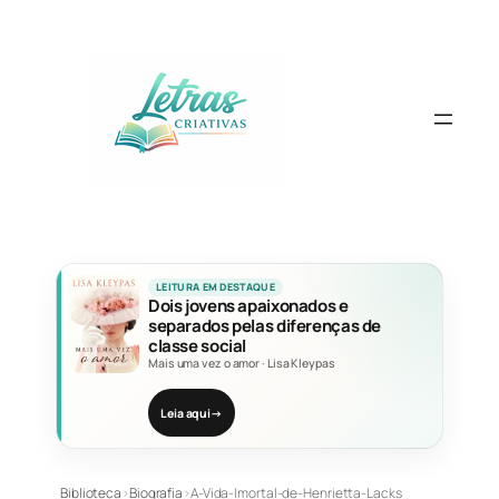
Pular
para
o
conteúdo
LEITURA EM DESTAQUE
Dois jovens apaixonados e
separados pelas diferenças de
classe social
Mais uma vez o amor
·
Lisa Kleypas
Leia aqui
→
Biblioteca
›
Biografia
›
A-Vida-Imortal-de-Henrietta-Lacks