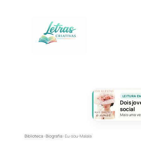
Pular
para
o
conteúdo
LEITURA E
Dois jov
social
Mais uma ve
Biblioteca
›
Biografia
›
Eu-sou-Malala