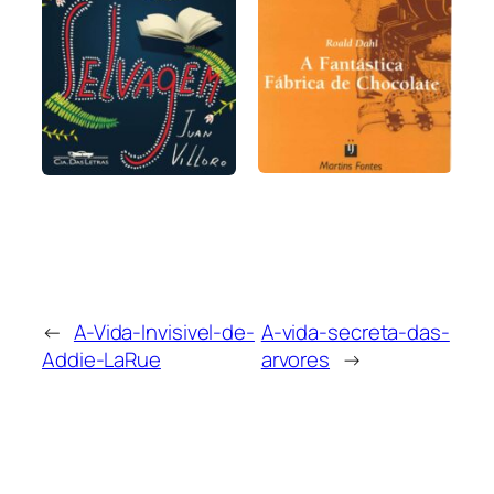
←
A-Vida-Invisivel-de-
A-vida-secreta-das-
Addie-LaRue
arvores
→