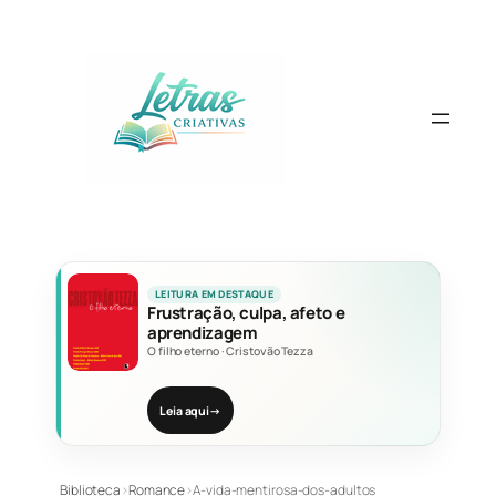
Pular
para
o
conteúdo
LEITURA EM DESTAQUE
Frustração, culpa, afeto e
aprendizagem
O filho eterno
·
Cristovão Tezza
Leia aqui
→
Biblioteca
›
Romance
›
A-vida-mentirosa-dos-adultos