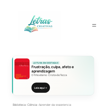
Pular
para
o
conteúdo
LEITURA EM DESTAQUE
Frustração, culpa, afeto e
aprendizagem
O filho eterno
·
Cristovão Tezza
Leia aqui
→
Biblioteca
›
Ciência
›
Aprender-da-experiencia