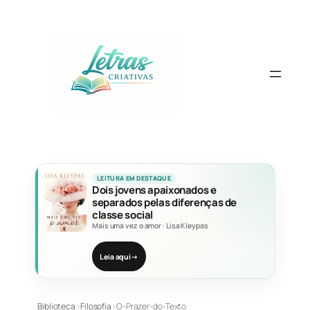
Pular
para
o
conteúdo
LEITURA EM DESTAQUE
Dois jovens apaixonados e
separados pelas diferenças de
classe social
Mais uma vez o amor
·
Lisa Kleypas
Leia aqui
→
Biblioteca
›
Filosofia
›
O-Prazer-do-Texto