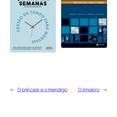
←
O príncipe e o mendigo
O limoeiro
→