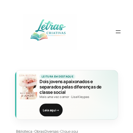
Pular
para
o
conteúdo
LEITURA EM DESTAQUE
Dois jovens apaixonados e
separados pelas diferenças de
classe social
Mais uma vez o amor
·
Lisa Kleypas
Leia aqui
→
Biblioteca
›
Obras Diversas
›
Clique aqui