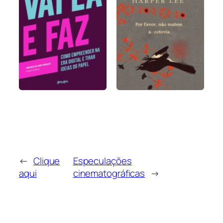
←
Clique
Especulações
aqui
cinematográficas
→