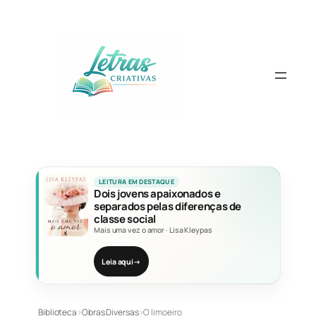
Pular
para
o
conteúdo
LEITURA EM DESTAQUE
Dois jovens apaixonados e
separados pelas diferenças de
classe social
Mais uma vez o amor
·
Lisa Kleypas
Leia aqui
→
Biblioteca
›
Obras Diversas
›
O limoeiro