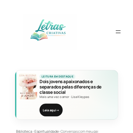
Pular
para
o
conteúdo
LEITURA EM DESTAQUE
Dois jovens apaixonados e
separados pelas diferenças de
classe social
Mais uma vez o amor
·
Lisa Kleypas
Leia aqui
→
Biblioteca
›
Espiritualidade
›
Conversas com meu pai