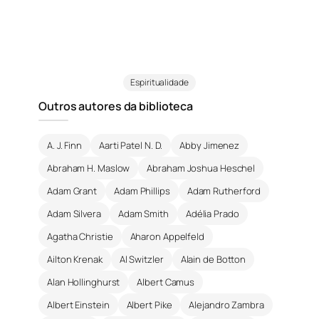
Espiritualidade
Outros autores da biblioteca
A. J. Finn
Aarti Patel N. D.
Abby Jimenez
Abraham H. Maslow
Abraham Joshua Heschel
Adam Grant
Adam Phillips
Adam Rutherford
Adam Silvera
Adam Smith
Adélia Prado
Agatha Christie
Aharon Appelfeld
Ailton Krenak
Al Switzler
Alain de Botton
Alan Hollinghurst
Albert Camus
Albert Einstein
Albert Pike
Alejandro Zambra