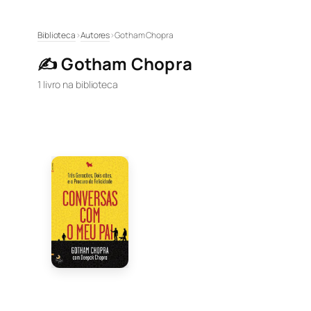
Pular
Biblioteca
›
Autores
›
Gotham Chopra
para
✍️ Gotham Chopra
o
conteúdo
1 livro na biblioteca