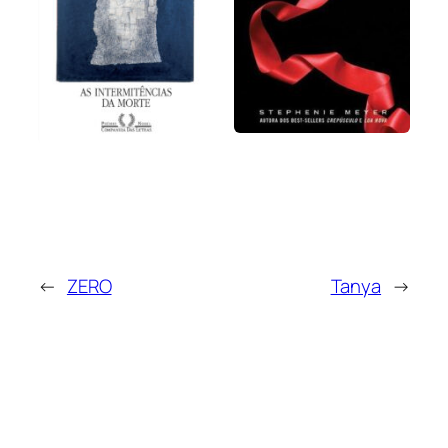
←
ZERO
Tanya
→