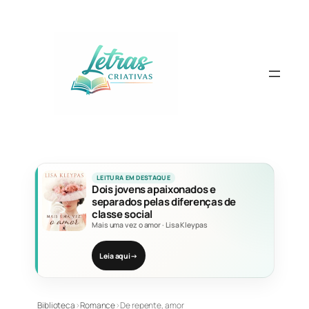
Pular
para
o
conteúdo
LEITURA EM DESTAQUE
Dois jovens apaixonados e
separados pelas diferenças de
classe social
Mais uma vez o amor
·
Lisa Kleypas
Leia aqui
→
Biblioteca
›
Romance
›
De repente, amor