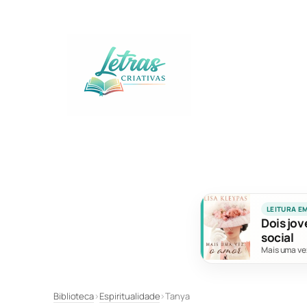
Pular
para
o
conteúdo
LEITURA E
Dois jov
social
Mais uma ve
Biblioteca
›
Espiritualidade
›
Tanya