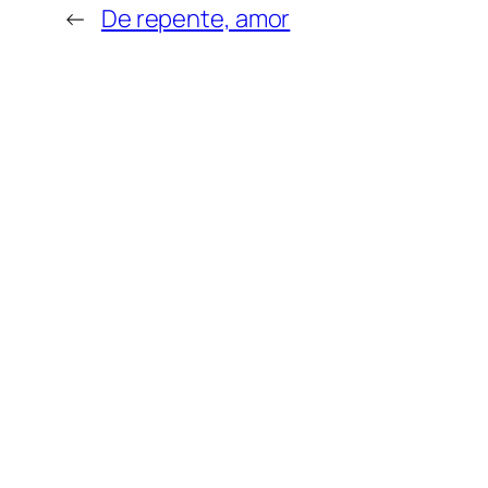
←
De repente, amor