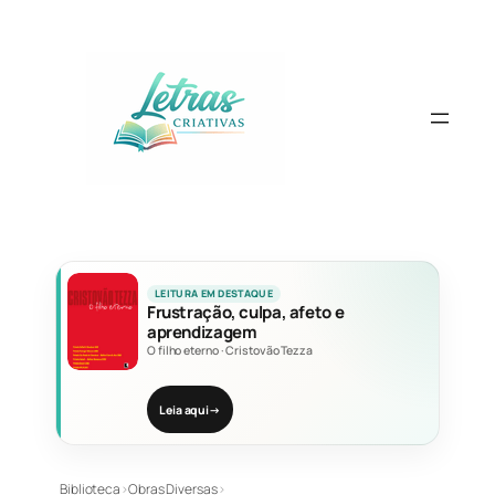
Pular
para
o
conteúdo
LEITURA EM DESTAQUE
Frustração, culpa, afeto e
aprendizagem
O filho eterno
·
Cristovão Tezza
Leia aqui
→
Biblioteca
›
Obras Diversas
›