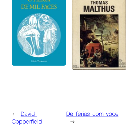
←
David-
De-ferias-com-voce
Copperfield
→