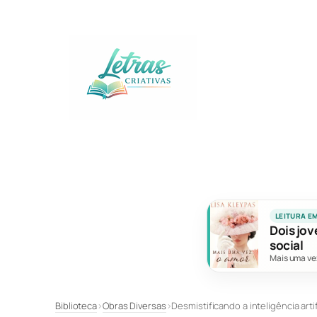
Pular
para
o
conteúdo
LEITURA E
Dois jov
social
Mais uma ve
Biblioteca
›
Obras Diversas
›
Desmistificando a inteligência artif