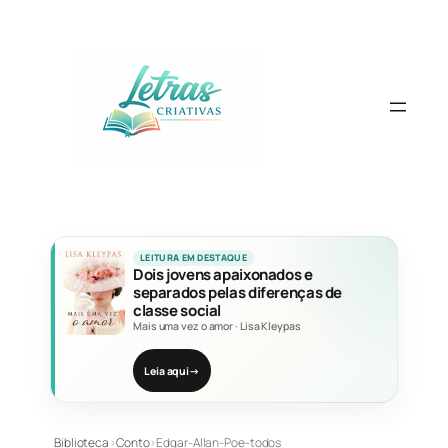
Pular
para
o
conteúdo
LEITURA EM DESTAQUE
Dois jovens apaixonados e
separados pelas diferenças de
classe social
Mais uma vez o amor
·
Lisa Kleypas
Leia aqui
→
Biblioteca
›
Conto
›
Edgar-Allan-Poe-todos