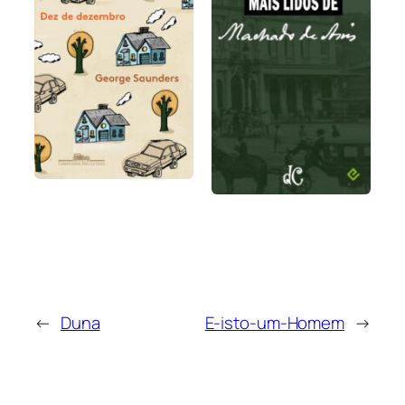
←
Duna
E-isto-um-Homem
→