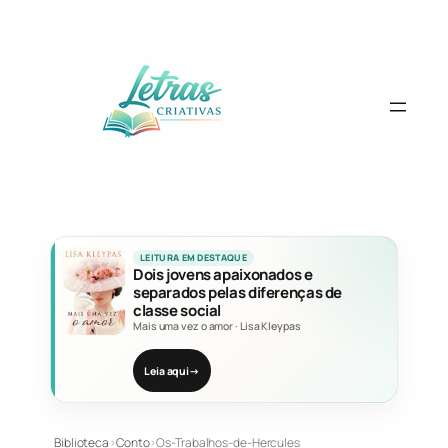
Pular
para
o
conteúdo
LEITURA EM DESTAQUE
Dois jovens apaixonados e
separados pelas diferenças de
classe social
Mais uma vez o amor
·
Lisa Kleypas
Leia aqui
→
Biblioteca
›
Conto
›
Os-Trabalhos-de-Hercules