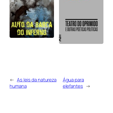
←
As leis da natureza
Água para
humana
elefantes
→