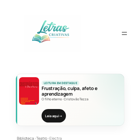
Pular
para
o
conteúdo
LEITURA EM DESTAQUE
Frustração, culpa, afeto e
aprendizagem
O filho eterno
·
Cristovão Tezza
Leia aqui
→
Biblioteca
›
Teatro
›
Electra