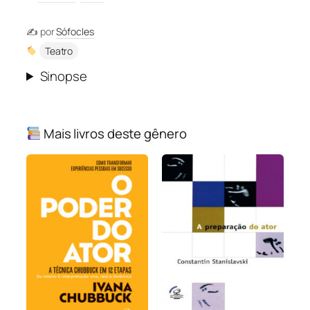
✍️ por
Sófocles
Teatro
Sinopse
Mais livros deste gênero