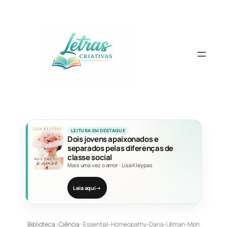
Pular
para
o
conteúdo
LEITURA EM DESTAQUE
Dois jovens apaixonados e
separados pelas diferenças de
classe social
Mais uma vez o amor
·
Lisa Kleypas
Leia aqui
→
Biblioteca
›
Ciência
›
Essential-Homeopathy-Dana-Ullman-Mph