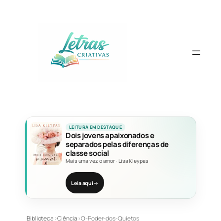
Pular
para
o
conteúdo
LEITURA EM DESTAQUE
Dois jovens apaixonados e
separados pelas diferenças de
classe social
Mais uma vez o amor
·
Lisa Kleypas
Leia aqui
→
Biblioteca
›
Ciência
›
O-Poder-dos-Quietos